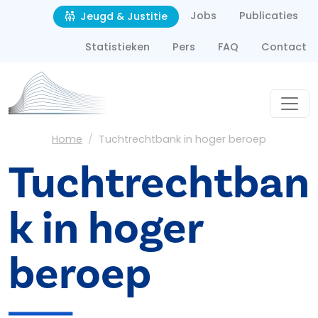
Second navigation
Overslaan en naar de inhoud gaan
Jobs
Publicaties
Jeugd & Justitie
Statistieken
Pers
FAQ
Contact
Kruimelpad
Home
Tuchtrechtbank in hoger beroep
Tuchtrechtban
k in hoger
beroep