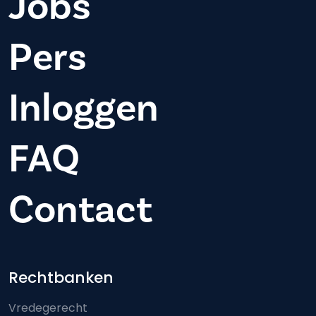
Jobs
Pers
Inloggen
FAQ
Contact
Footer-menu
Rechtbanken
Vredegerecht