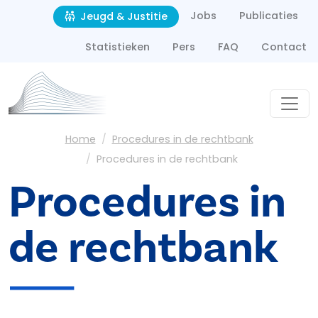
Second navigation
Overslaan en naar de inhoud gaan
Jobs
Publicaties
Jeugd & Justitie
Statistieken
Pers
FAQ
Contact
Kruimelpad
Home
Procedures in de rechtbank
Procedures in de rechtbank
Procedures in
de rechtbank