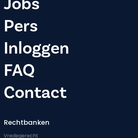
Jobs
Pers
Inloggen
FAQ
Contact
Footer-menu
Rechtbanken
Vredegerecht