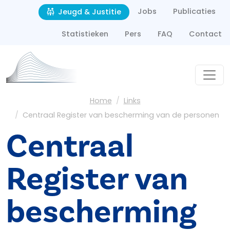
Second navigation
Overslaan en naar de inhoud gaan
Jobs
Publicaties
Jeugd & Justitie
Statistieken
Pers
FAQ
Contact
Kruimelpad
Home
Links
Centraal Register van bescherming van de personen
Centraal
Register van
bescherming