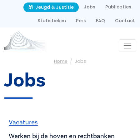
Second navigation
Overslaan en naar de inhoud gaan
Jobs
Publicaties
Jeugd & Justitie
Statistieken
Pers
FAQ
Contact
Kruimelpad
Home
Jobs
Jobs
Job menu
Vacatures
Werken bij de hoven en rechtbanken