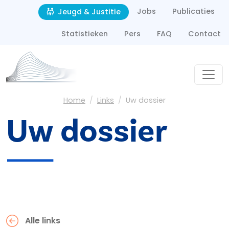
Second navigation
Overslaan en naar de inhoud gaan
Jobs
Publicaties
Jeugd & Justitie
Statistieken
Pers
FAQ
Contact
Kruimelpad
Home
Links
Uw dossier
Uw dossier
Alle links