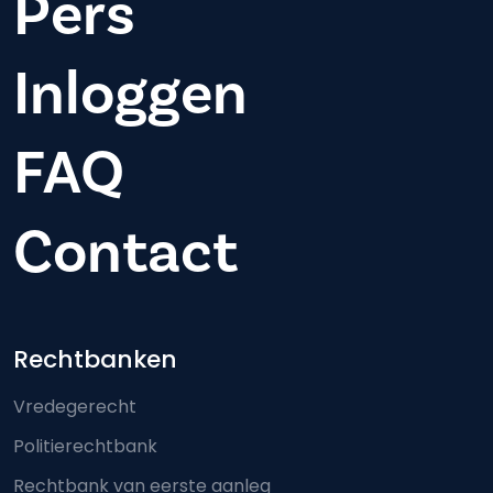
Pers
Inloggen
FAQ
Contact
Footer-menu
Rechtbanken
Vredegerecht
Politierechtbank
Rechtbank van eerste aanleg