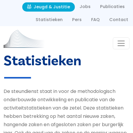
Second navigation
Overslaan en naar de inhoud gaan
Jobs
Publicaties
Jeugd & Justitie
Statistieken
Pers
FAQ
Contact
Statistieken
De steundienst staat in voor de methodologisch
onderbouwde ontwikkeling en publicatie van de
activiteitstatistieken van de zetel. Deze statistieken
hebben betrekking op het aantal nieuwe zaken,
hangende zaken en afgesloten zaken per burgerlijk
jaar. Ook de aard van de zaken en de manier waarop