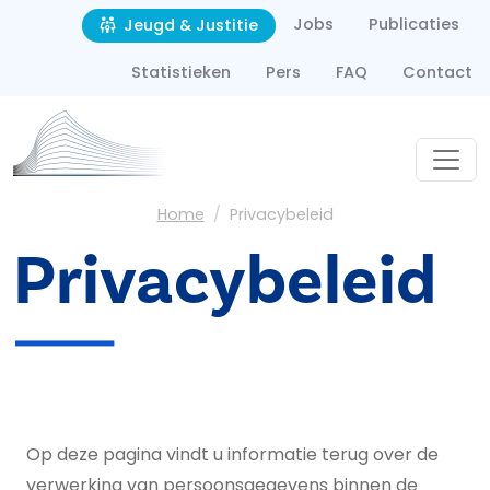
Second navigation
Overslaan en naar de inhoud gaan
Jobs
Publicaties
Jeugd & Justitie
Statistieken
Pers
FAQ
Contact
Kruimelpad
Home
Privacybeleid
Privacybeleid
Op deze pagina vindt u informatie terug over de
verwerking van persoonsgegevens binnen de