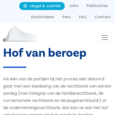
Second navigation
Overslaan en naar de inhoud gaan
Jobs
Publicaties
Jeugd & Justitie
Statistieken
Pers
FAQ
Contact
Hof van beroep
Als één van de partijen bij het proces niet akkoord
gaat met een beslissing van de rechtbank van eerste
aanleg (met inbegrip van de familierechtbank, de
correctionele rechtbank en de jeugdrechtbank) of
de ondernemingsrechtbank, dan kan ze aan het hof
van beroep vragen om het vonnis te herzien.