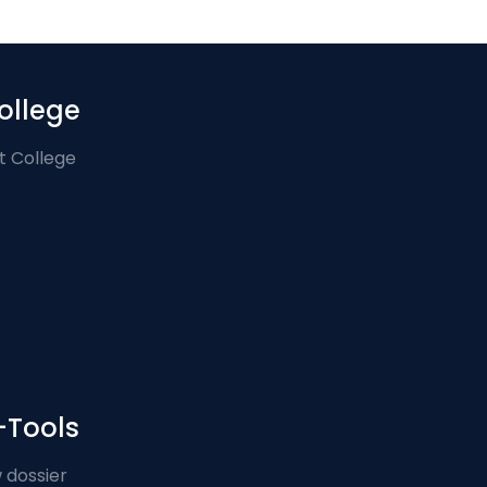
ollege
t College
-Tools
 dossier