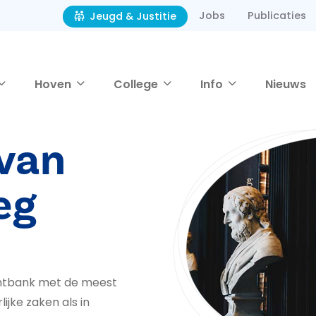
Jobs
Publicaties
Jeugd & Justitie
Hoven
College
Info
Nieuws
van
eg
chtbank met de meest
jke zaken als in