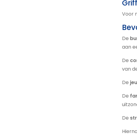
Grif
Voor m
Bev
De
bu
aan e
De
co
van de
De
je
De
fa
uitzon
De
st
Hiern