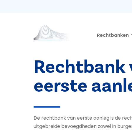
Second navigation
Overslaan en naar de inhoud gaan
Rechtbanken
Rechtbank 
eerste aanl
De rechtbank van eerste aanleg is de re
uitgebreide bevoegdheden zowel in burgerli