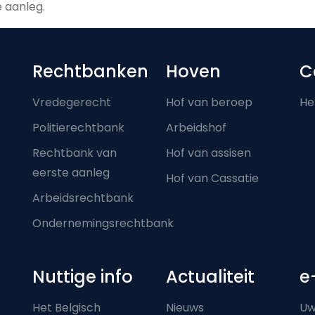
 aanleg.
Footer-menu
Rechtbanken
Hoven
C
Vredegerecht
Hof van beroep
He
Politierechtbank
Arbeidshof
Rechtbank van
Hof van assisen
eerste aanleg
Hof van Cassatie
Arbeidsrechtbank
Ondernemingsrechtbank
Nuttige info
Actualiteit
e
Het Belgisch
Nieuws
Uw