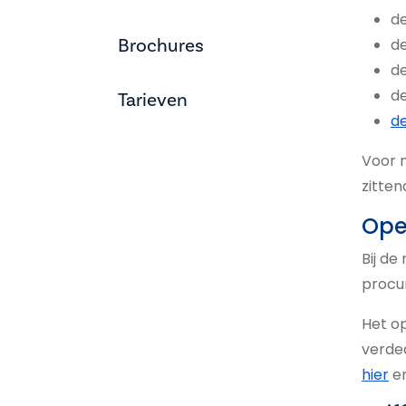
de
Brochures
de
de
de
Tarieven
de
Voor m
zitten
Ope
Bij de
procur
Het op
verded
hier
en