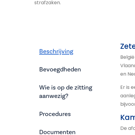
strafzaken.
Zet
Beschrijving
België
Vlaan
Bevoegdheden
en Ned
Wie is op de zitting
Er is 
aanwezig?
aanle
bijvoo
Procedures
Kam
De afd
Documenten