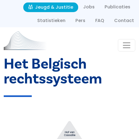
Second navigation
Overslaan en naar de inhoud gaan
Jobs
Publicaties
Jeugd & Justitie
Statistieken
Pers
FAQ
Contact
Het Belgisch
rechtssysteem