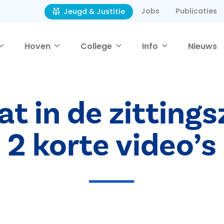
Jobs
Publicaties
Jeugd & Justitie
Hoven
College
Info
Nieuws
t in de zittings
2 korte video’s