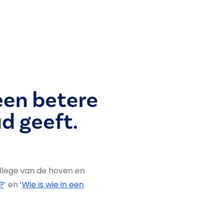
 een betere
ud geeft.
llege van de hoven en
g?
’ en ‘
Wie is wie in een