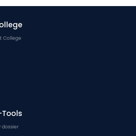
ollege
t College
-Tools
 dossier