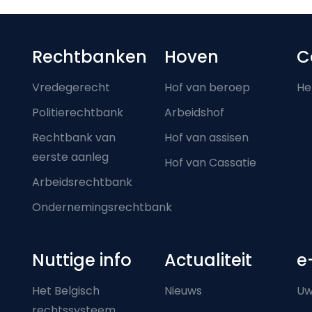
Footer-menu
Rechtbanken
Hoven
C
Vredegerecht
Hof van beroep
He
Politierechtbank
Arbeidshof
Rechtbank van
Hof van assisen
eerste aanleg
Hof van Cassatie
Arbeidsrechtbank
Ondernemingsrechtbank
Nuttige info
Actualiteit
e
Het Belgisch
Nieuws
Uw
rechtssysteem