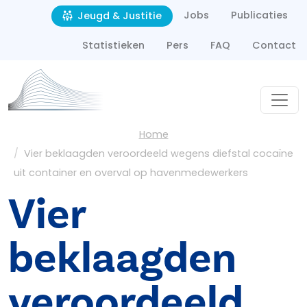
Second navigation
Overslaan en naar de inhoud gaan
Jobs
Publicaties
Jeugd & Justitie
Statistieken
Pers
FAQ
Contact
Kruimelpad
Home
Vier beklaagden veroordeeld wegens diefstal cocaïne
uit container en overval op havenmedewerkers
Vier
beklaagden
veroordeeld