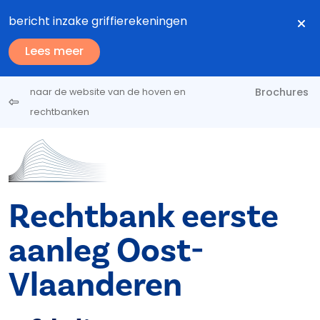
Overslaan en naar de inhoud gaan
bericht inzake griffierekeningen
Lees meer
Brochures
naar de website van de hoven en
rechtbanken
Rechtbank eerste
aanleg Oost-
Vlaanderen