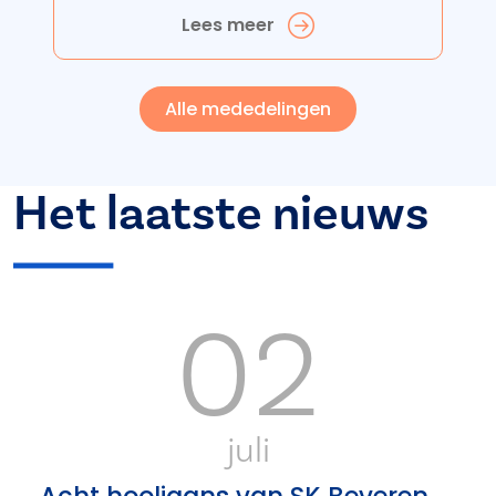
Lees meer
Alle mededelingen
Het laatste nieuws
02
juli
Acht hooligans van SK Beveren