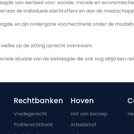
aagde van eerbied voor sociale, morele en economische 
el aan de individuele slachtoffers en aan de maatschappi
agde, en zijn ondergane voorhechtenis onder de modalitei
, welke op de zitting oprecht overkwam.
sionele situatie van de beklaagde die ook nog altijd een rel
Footer-menu
Rechtbanken
Hoven
C
Vredegerecht
Hof van beroep
He
Politierechtbank
Arbeidshof