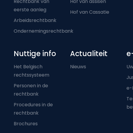
Rechtbank van
Hof van assisen
eerste aanleg
Hof van Cassatie
Arbeidsrechtbank
Ondernemingsrechtbank
Nuttige info
Actualiteit
e
Het Belgisch
Nieuws
Uw
rechtssysteem
Ju
Personen in de
e-
rechtbank
Ter
Procedures in de
be
rechtbank
Brochures