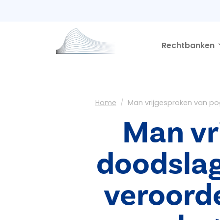
Second navigation
Overslaan en naar de inhoud gaan
Rechtbanken
Kruimelpad
Home
Man vrijgesproken van po
Man vr
doodslag
veroorde