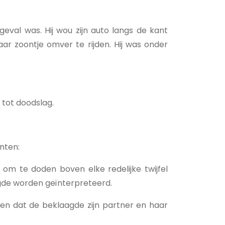
eval was. Hij wou zijn auto langs de kant
aar zoontje omver te rijden. Hij was onder
tot doodslag.
nten:
om te doden boven elke redelijke twijfel
laagde worden geïnterpreteerd.
ten dat de beklaagde zijn partner en haar