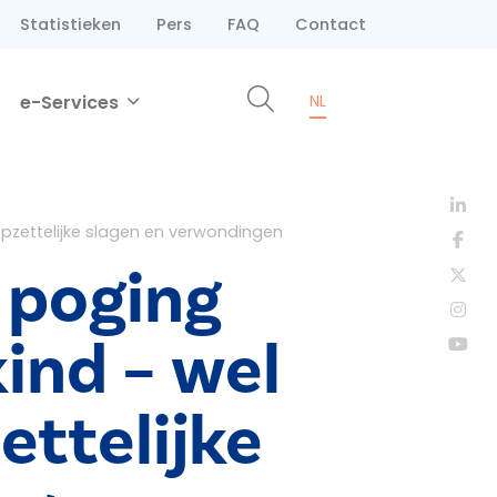
Statistieken
Pers
FAQ
Contact
e-Services
NL
pzettelijke slagen en verwondingen
 poging
ind – wel
ettelijke