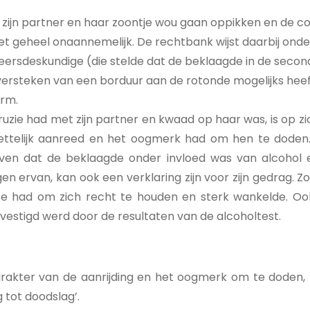
 zijn partner en haar zoontje wou gaan oppikken en de co
niet geheel onaannemelijk. De rechtbank wijst daarbij ond
eersdeskundige (die stelde dat de beklaagde in de seconde
versteken van een borduur aan de rotonde mogelijks heeft
erm.
ruzie had met zijn partner en kwaad op haar was, is op z
ttelijk aanreed en het oogmerk had om hen te doden. 
even dat de beklaagde onder invloed was van alcohol 
en ervan, kan ook een verklaring zijn voor zijn gedrag. 
ite had om zich recht te houden en sterk wankelde. Ook
evestigd werd door de resultaten van de alcoholtest.
 karakter van de aanrijding en het oogmerk om te doden
 tot doodslag’.