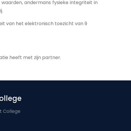
waarden, andermans fysieke integriteit in
j.
t van het elektronisch toezicht van 9
atie heeft met zijn partner.
ollege
t College