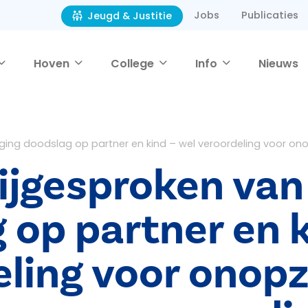
Jobs
Publicaties
Jeugd & Justitie
Hoven
College
Info
Nieuws
ging doodslag op partner en kind – wel veroordeling voor ono
ijgesproken van
 op partner en k
ling voor onopz