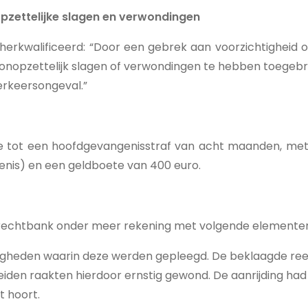
nopzettelijke slagen en verwondingen
eherkwalificeerd: “Door een gebrek aan voorzichtighei
onopzettelijk slagen of verwondingen te hebben toegeb
erkeersongeval.”
tot een hoofdgevangenisstraf van acht maanden, met uit
nis) en een geldboete van 400 euro.
de rechtbank onder meer rekening met volgende elemente
igheden waarin deze werden gepleegd. De beklaagde reed 
. Beiden raakten hierdoor ernstig gewond. De aanrijding 
t hoort.