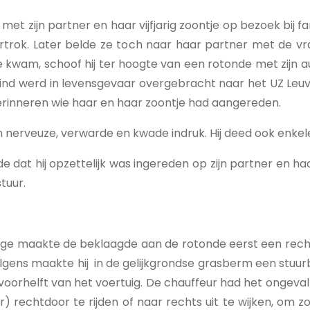
zijn partner en haar vijfjarig zoontje op bezoek bij fa
rtrok. Later belde ze toch naar haar partner met de v
kwam, schoof hij ter hoogte van een rotonde met zijn 
t kind werd in levensgevaar overgebracht naar het UZ Le
erinneren wie haar en haar zoontje had aangereden.
 nerveuze, verwarde en kwade indruk. Hij deed ook enkel
de dat hij opzettelijk was ingereden op zijn partner en h
tuur.
e maakte de beklaagde aan de rotonde eerst een rechtd
lgens maakte hij in de gelijkgrondse grasberm een stuurb
voorhelft van het voertuig. De chauffeur had het ongeval 
r) rechtdoor te rijden of naar rechts uit te wijken, om 