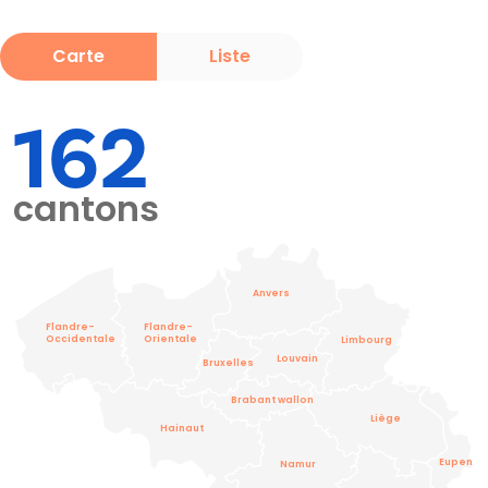
Carte
Liste
162
cantons
Anvers
Flandre-
Flandre-
Occidentale
Orientale
Limbourg
Louvain
Bruxelles
Brabant wallon
Liège
Hainaut
Eupen
Namur