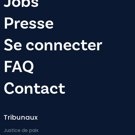
Jobs
Presse
Se connecter
FAQ
Contact
Footer-menu
Tribunaux
Justice de paix