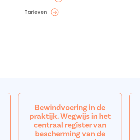
Tarieven
Bewindvoering in de
praktijk. Wegwijs in het
centraal register van
bescherming van de