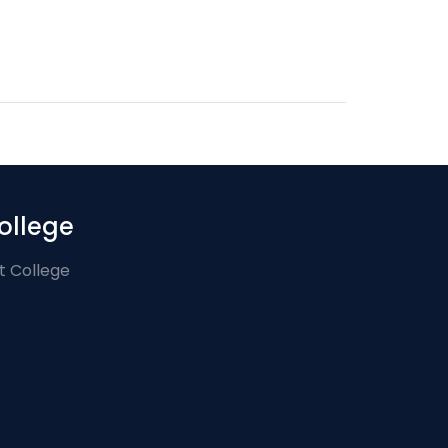
ollege
t College