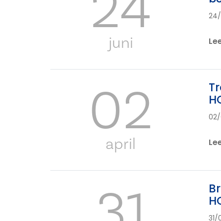
24
24
juni
Le
02
Tr
HO
02
april
Le
31
Br
H
31/