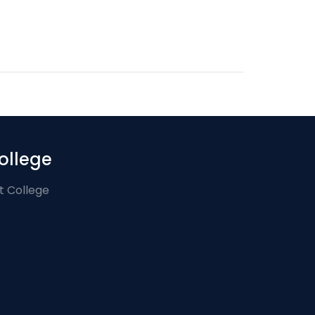
ollege
t College