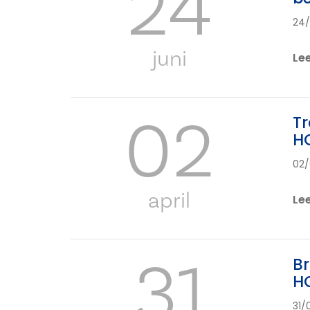
24
24
juni
Le
02
Tr
HO
02
april
Le
31
Br
H
31/