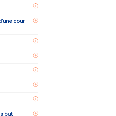
d'une cour
ns but