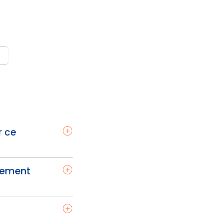
r ce
tement