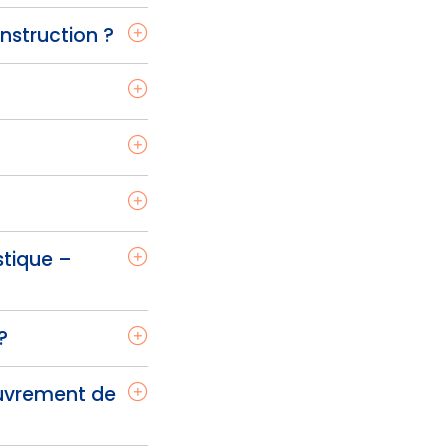
nstruction ?
stique –
?
ouvrement de