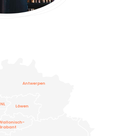
Antwerpen
 NL
Löwen
R
Wallonisch-
Brabant