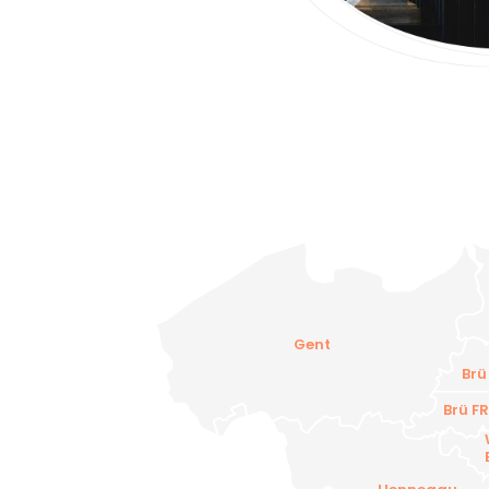
Gent
Brü
Brü F