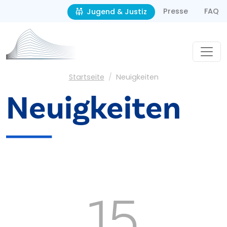
Second navigation
Direkt zum Inhalt
Presse
FAQ
Jugend & Justiz
Pfadnavigation
Startseite
Neuigkeiten
Neuigkeiten
15