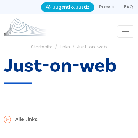
Second navigation
Direkt zum Inhalt
Presse
FAQ
Jugend & Justiz
Pfadnavigation
Startseite
Links
Just-on-web
Just-on-web
Alle Links