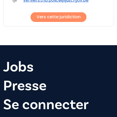
verviers.trib.police@just.fgov.be
Vers cette juridiction
Jobs
Presse
Se connecter