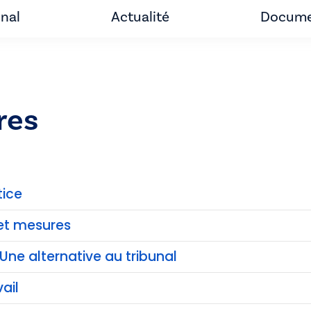
unal
Actualité
Docume
res
tice
et mesures
Une alternative au tribunal
ail