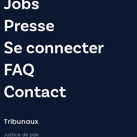
Jobs
Presse
Se connecter
FAQ
Contact
Footer-menu
Tribunaux
Justice de paix