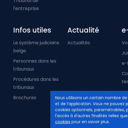
Tribunal de
l'entreprise
Infos utiles
Actualité
e
Le système judiciaire
Actualités
Vo
belge
Ju
Personnes dans les
e-
tribunaux
Co
Procédures dans les
ter
tribunaux
Brochures
Nous utilisons un certain nombre de
et de l’application. Vous ne pouvez 
cookies optionnels, paramétrables, 
l'accès à d'autres finalités telles que
cookies
pour en savoir plus.