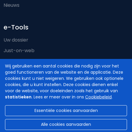
Nieuws
e-Tools
Uw dossier
Just-on-web
e-Deposit
Wij gebruiken een aantal cookies die nodig zijn voor het
Territoriale bevoegdheid
goed functioneren van de website en de applicatie. Deze
cookies kunt u niet weigeren. We gebruiken ook optionele
cookies, die u kunt instellen. Deze cookies dienen enkel
voor de website, voor doeleinden zoals het gebruik van
statistieken
. Lees er meer over in ons
Cookiebeleid
.
Essentiële cookies aanvaarden
© Hoven en Rechtbanken van België
2026
Disclaimer
Privacy
Cookiebeleid
Alle cookies aanvaarden
Toegankelijkheidsverklaring