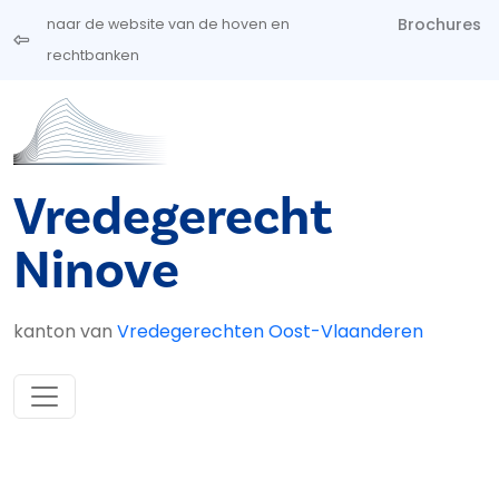
Overslaan en naar de inhoud gaan
Brochures
naar de website van de hoven en
rechtbanken
Vredegerecht
Ninove
kanton van
Vredegerechten Oost-Vlaanderen