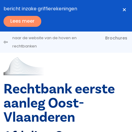
Overslaan en naar de inhoud gaan
bericht inzake griffierekeningen
Lees meer
Brochures
naar de website van de hoven en
rechtbanken
Rechtbank eerste
aanleg Oost-
Vlaanderen