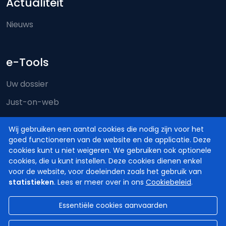
Actualiteit
Nieuws
e-Tools
Uw dossier
Just-on-web
e-Deposit
Wij gebruiken een aantal cookies die nodig zijn voor het
Territoriale bevoegdheid
goed functioneren van de website en de applicatie. Deze
cookies kunt u niet weigeren. We gebruiken ook optionele
cookies, die u kunt instellen. Deze cookies dienen enkel
voor de website, voor doeleinden zoals het gebruik van
statistieken
. Lees er meer over in ons
Cookiebeleid
.
Essentiële cookies aanvaarden
© Hoven en Rechtbanken van België
2026
Disclaimer
Privacy
Cookiebeleid