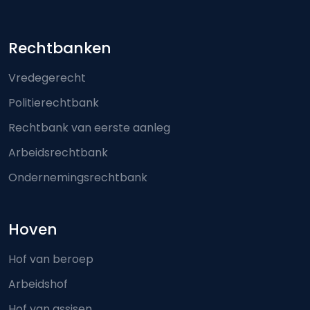
Footer-menu
Rechtbanken
Vredegerecht
Politierechtbank
Rechtbank van eerste aanleg
Arbeidsrechtbank
Ondernemingsrechtbank
Hoven
Hof van beroep
Arbeidshof
Hof van assisen