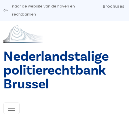
Overslaan en naar de inhoud gaan
Brochures
naar de website van de hoven en
rechtbanken
Nederlandstalige
politierechtbank
Brussel