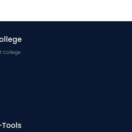
ollege
t College
-Tools