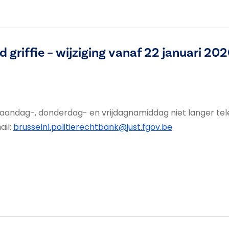
 griffie – wijziging vanaf 22 januari 20
p maandag-, donderdag- en vrijdagnamiddag niet langer tel
ail:
brusselnl.politierechtbank@just.fgov.be