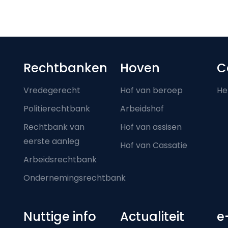
Footer-menu
Rechtbanken
Hoven
C
Vredegerecht
Hof van beroep
He
Politierechtbank
Arbeidshof
Rechtbank van
Hof van assisen
eerste aanleg
Hof van Cassatie
Arbeidsrechtbank
Ondernemingsrechtbank
Nuttige info
Actualiteit
e