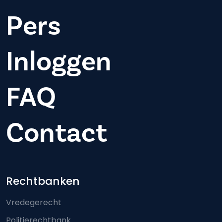
Pers
Inloggen
FAQ
Contact
Footer-menu
Rechtbanken
Vredegerecht
Politierechtbank