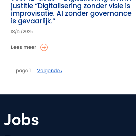
justitie “Digitalisering zonder visie is
improvisatie. AI zonder governance
is gevaarlijk.”
18/12/2025
Lees meer
Paginering
Volgende
page 1
Volgende ›
Jobs