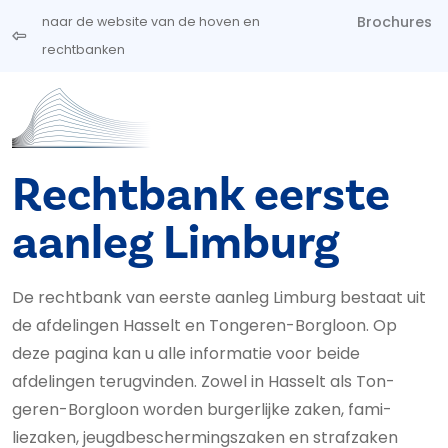
Overslaan en naar de inhoud gaan
Brochures
naar de website van de hoven en
rechtbanken
Rechtbank eerste
aanleg Limburg
De rechtbank van eerste aanleg Limburg bestaat uit
de afdelingen Hasselt en Tongeren-Borgloon. Op
deze pagina kan u alle informatie voor beide
afdelingen terugvinden. Zowel in Hasselt als Ton­
geren-Borgloon worden burgerlijke zaken, fa­mi­
liezaken, jeugd­be­scher­mings­za­ken en straf­zaken