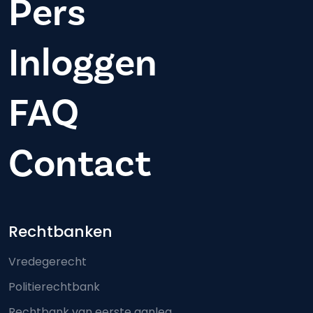
Pers
Inloggen
FAQ
Contact
Footer-menu
Rechtbanken
Vredegerecht
Politierechtbank
Rechtbank van eerste aanleg