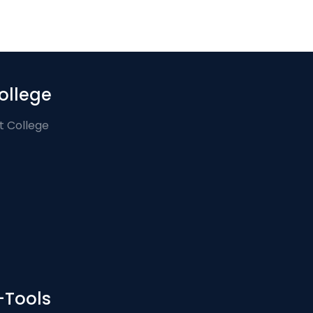
ollege
t College
-Tools