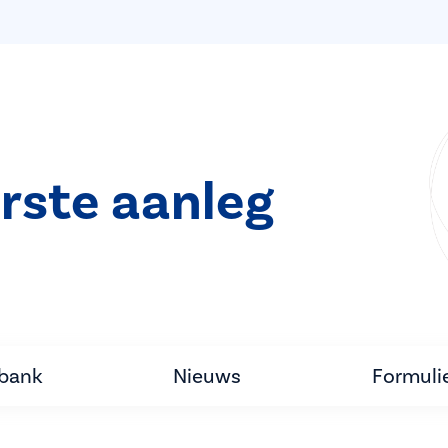
rste aanleg
tbank
Nieuws
Formuli