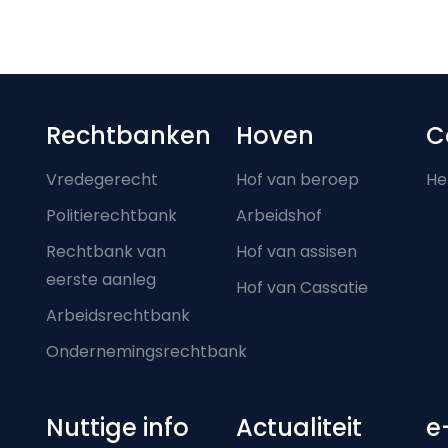
Footer-menu
Rechtbanken
Hoven
C
Vredegerecht
Hof van beroep
He
Politierechtbank
Arbeidshof
Rechtbank van
Hof van assisen
eerste aanleg
Hof van Cassatie
Arbeidsrechtbank
Ondernemingsrechtbank
Nuttige info
Actualiteit
e