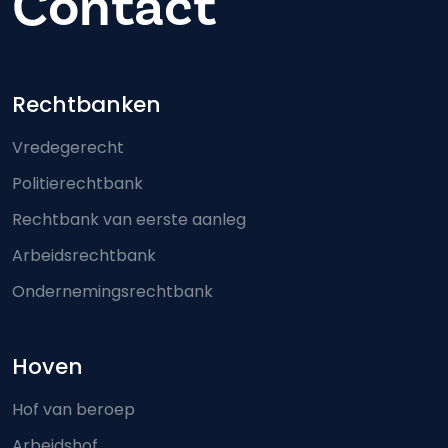
Contact
Footer-menu
Rechtbanken
Vredegerecht
Politierechtbank
Rechtbank van eerste aanleg
Arbeidsrechtbank
Ondernemingsrechtbank
Hoven
Hof van beroep
Arbeidshof